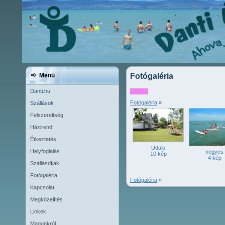
Menü
Fotógaléria
Danti.hu
Fotógaléria
»
Szállások
Felszereltség
Házirend
Étkeztetés
Udulo
Helyfoglalás
vegyes
10 kép
4 kép
Szállásdíjak
Fotógaléria
Fotógaléria
»
Kapcsolat
Megközelítés
Linkek
Magunkról